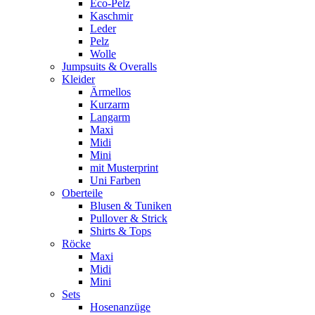
Eco-Pelz
Kaschmir
Leder
Pelz
Wolle
Jumpsuits & Overalls
Kleider
Ärmellos
Kurzarm
Langarm
Maxi
Midi
Mini
mit Musterprint
Uni Farben
Oberteile
Blusen & Tuniken
Pullover & Strick
Shirts & Tops
Röcke
Maxi
Midi
Mini
Sets
Hosenanzüge