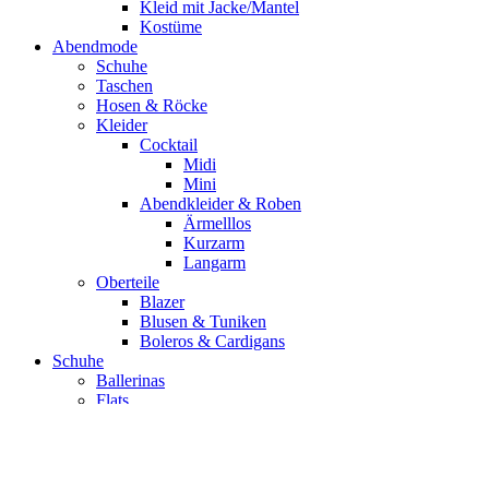
Kleid mit Jacke/Mantel
Kostüme
Abendmode
Schuhe
Taschen
Hosen & Röcke
Kleider
Cocktail
Midi
Mini
Abendkleider & Roben
Ärmelllos
Kurzarm
Langarm
Oberteile
Blazer
Blusen & Tuniken
Boleros & Cardigans
Schuhe
Ballerinas
Flats
Loafer & Mokassins
Peep-Toes
Pumps & High Heels
Sandalen & Pantoletten