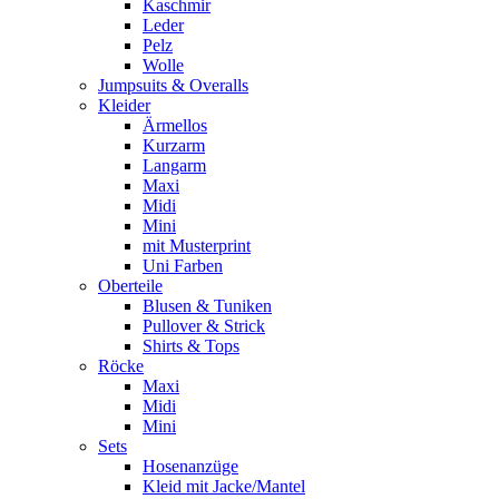
Kaschmir
Leder
Pelz
Wolle
Jumpsuits & Overalls
Kleider
Ärmellos
Kurzarm
Langarm
Maxi
Midi
Mini
mit Musterprint
Uni Farben
Oberteile
Blusen & Tuniken
Pullover & Strick
Shirts & Tops
Röcke
Maxi
Midi
Mini
Sets
Hosenanzüge
Kleid mit Jacke/Mantel