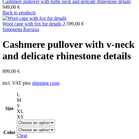
Cashmere pullover with turtle neck and delicate rhinestone details
949,00
€
Back to products
Wool cape with fox fur details
2.599,00
€
Simonetta Ravizza
Cashmere pullover with v-neck
and delicate rhinestone details
899,00
€
incl. VAT
plus
shipping costs
L
M
S
Size
XL
XS
Color
Clear