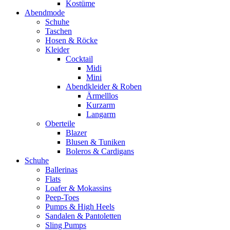
Kostüme
Abendmode
Schuhe
Taschen
Hosen & Röcke
Kleider
Cocktail
Midi
Mini
Abendkleider & Roben
Ärmelllos
Kurzarm
Langarm
Oberteile
Blazer
Blusen & Tuniken
Boleros & Cardigans
Schuhe
Ballerinas
Flats
Loafer & Mokassins
Peep-Toes
Pumps & High Heels
Sandalen & Pantoletten
Sling Pumps