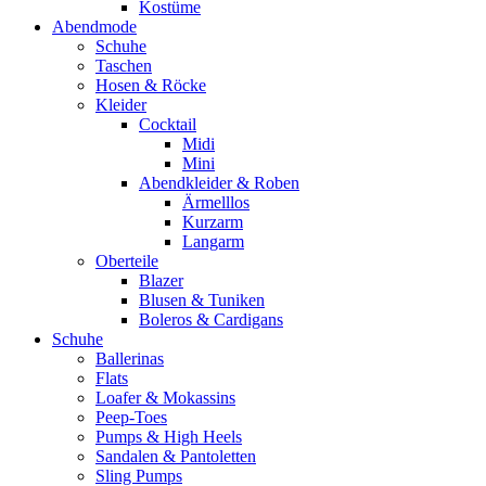
Kostüme
Abendmode
Schuhe
Taschen
Hosen & Röcke
Kleider
Cocktail
Midi
Mini
Abendkleider & Roben
Ärmelllos
Kurzarm
Langarm
Oberteile
Blazer
Blusen & Tuniken
Boleros & Cardigans
Schuhe
Ballerinas
Flats
Loafer & Mokassins
Peep-Toes
Pumps & High Heels
Sandalen & Pantoletten
Sling Pumps