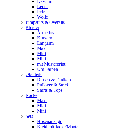
Kaschmir
Leder
Pelz
Wolle
Jumpsuits & Overalls
Kleider
Ärmellos
Kurzarm
Langarm
Maxi
Midi
Mini
mit Musterprint
Uni Farben
Oberteile
Blusen & Tuniken
Pullover & Strick
Shirts & Tops
Röcke
Maxi
Midi
Mini
Sets
Hosenanzüge
Kleid mit Jacke/Mantel