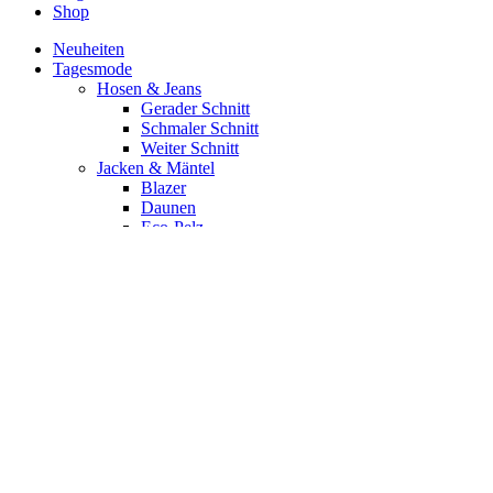
Shop
Neuheiten
Tagesmode
Hosen & Jeans
Gerader Schnitt
Schmaler Schnitt
Weiter Schnitt
Jacken & Mäntel
Blazer
Daunen
Eco-Pelz
Kaschmir
Leder
Pelz
Wolle
Jumpsuits & Overalls
Kleider
Ärmellos
Kurzarm
Langarm
Maxi
Midi
Mini
mit Musterprint